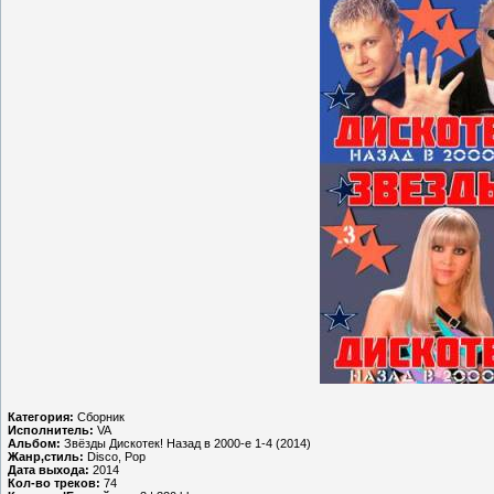
Категория:
Сборник
Исполнитель:
VA
Альбом:
Звёзды Дискотек! Назад в 2000-е 1-4 (2014)
Жанр,стиль:
Disco, Pop
Дата выхода:
2014
Кол-во треков:
74