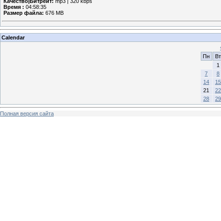
Качество|Битрейт:
mp3 | 320 kbps
Время :
04:58:35
Размер файла:
676 MB
Calendar
Пн
Вт
1
7
8
14
15
21
22
28
29
Полная версия сайта