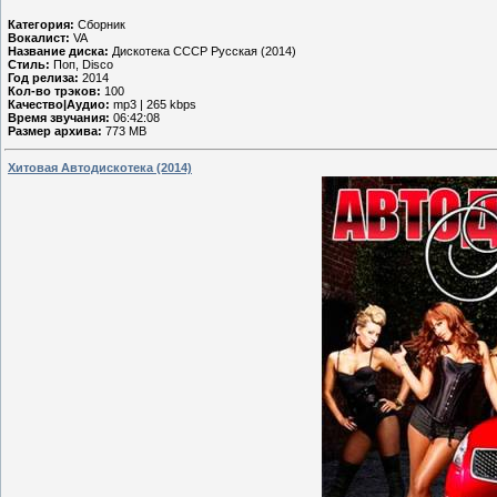
Категория:
Сборник
Вокалист:
VA
Название диска:
Дискотека СССР Русская (2014)
Стиль:
Поп, Disco
Год релиза:
2014
Кол-во трэков:
100
Качество|Аудио:
mp3 | 265 kbps
Время звучания:
06:42:08
Размер архива:
773 MB
Хитовая Автодискотека (2014)