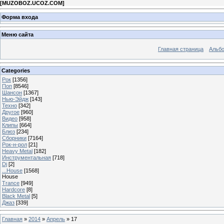
[
MUZOBOZ.UCOZ.COM
]
Форма входа
Меню сайта
Главная страница
Альб
Categories
Рок
[1356]
Поп
[8546]
Шансон
[1367]
Нью-Эйдж
[143]
Техно
[342]
Другое
[960]
Видео
[958]
Клипы
[664]
Блюз
[234]
Сборники
[7164]
Рок-н-рол
[21]
Heavy Metal
[182]
Инструментальная
[718]
Dj
[2]
...House
[1568]
House
Trance
[949]
Hardcore
[8]
Black Metal
[5]
Джаз
[339]
Главная
»
2014
»
Апрель
»
17