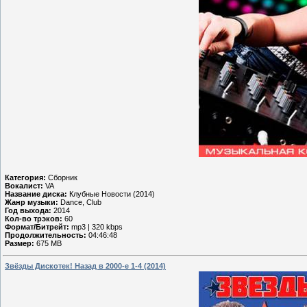
Категория:
Сборник
Вокалист:
VA
Название диска:
Клубные Новости (2014)
Жанр музыки:
Dance, Club
Год выхода:
2014
Кол-во трэков:
60
Формат/Битрейт:
mp3 | 320 kbps
Продолжительность:
04:46:48
Размер:
675 MB
Звёзды Дискотек! Назад в 2000-е 1-4 (2014)